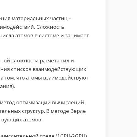
ения материальных частиц –
аимодействий. Сложность
исла атомов в системе и занимает
ой сложности расчета сил и
ления списков взаимодействующих
на том, что атомы взаимодействуют
ания).
й метод оптимизации вычислений
ельных структур. В методе Верле
ствующих атомов.
числительной среде (1CPU-2GPU)