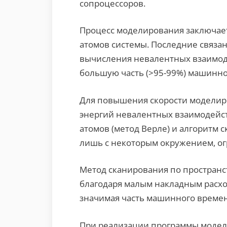
сопроцессоров.
Процесс моделирования заключает
атомов системы. Последние связа
вычисления невалентных взаимоде
большую часть (>95-99%) машинно
Для повышения скорости моделир
энергий невалентных взаимодейст
атомов (метод Верле) и алгоритм 
лишь с некоторым окружением, ог
Метод сканирования по простран
благодаря малым накладным расхо
значимая часть машинного времен
При реализации программы модел