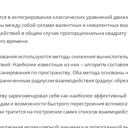
ся в интегрировании классических уравнений движ
ны между собой силами валентных и невалентных вз
йствий в общем случае пропорциональна квадрату ч
го времени.
ования используются методы снижения вычислительн
вий. Наиболее известные из них – алгоритм состав
сканирования по пространству. Оба метода основаны 
раниченным радиусом взаимодействия (радиус обрез
ству зарекомендовал себя как наиболее эффективны
дам и возможности быстрого перестроения вспомогат
и тратится на построение самих списков взаимодей
ирования молекулярной динамики в гетерогенной вы