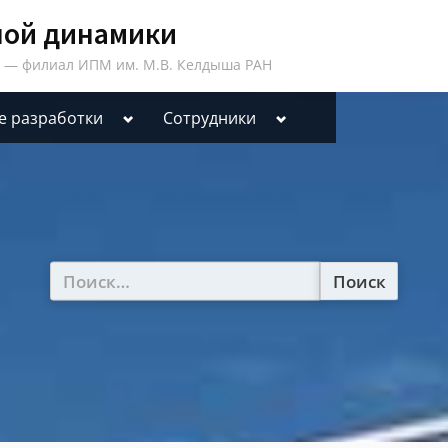
ной динамики
 — филиал ИПМ им. М.В. Келдыша РАН
Toggle
Toggle
е разработки
Сотрудники
sub-
sub-
menu
menu
Найти: