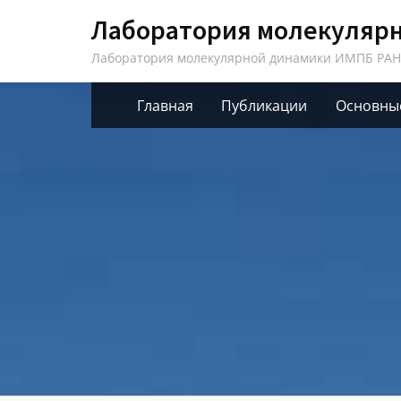
Skip
Лаборатория молекуляр
to
Лаборатория молекулярной динамики ИМПБ РАН
content
Главная
Публикации
Основны